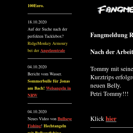
100Euro.
18.10.2020
Auf der Suche nach der
Fangmeldung R
perfekten Tacklebox?
RidgeMonkey Armoury
Nach der Arbeit.
Angelzentrale
bei der
04.10.2020
Tommy mit sein
Bericht vom Wasser.
Kurztrips erfolg
Sommerbulle für Jonas
neuen Belly.
am Bach!
Welsangeln in
Petri Tommy!!!
NRW
04.10.2020
hier
Klick
Bullseye
Neues Video von
Fishing
Hechtangeln
!
mit Bullseyefishing