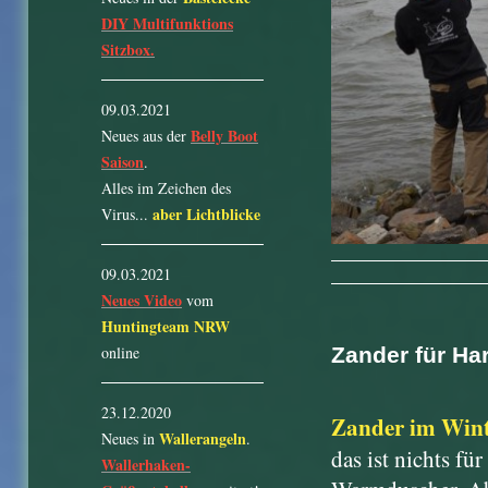
DIY Multifunktions
Sitzbox.
09.03.2021
Belly Boot
Neues aus der
Saison
.
Alles im Zeichen des
aber Lichtblicke
Virus...
09.03.2021
Neues Video
vom
Huntingteam NRW
online
Zander für Ha
23.12.2020
Zander im Wint
Wallerangeln
Neues in
.
das ist nichts fü
Wallerhaken-