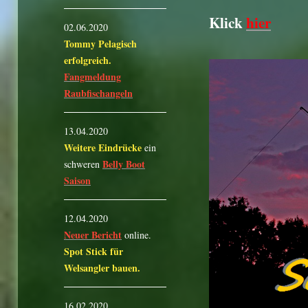
Klick
hier
02.06.2020
Tommy Pelagisch
erfolgreich.
Fangmeldung
Raubfischangeln
13.04.2020
Weitere Eindrücke
ein
Belly Boot
schweren
Saison
12.04.2020
Neuer Bericht
online.
Spot Stick für
Welsangler bauen.
16.02.2020