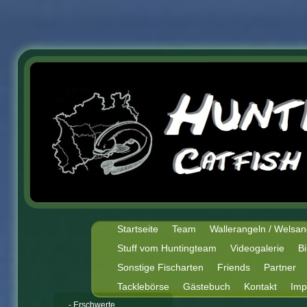
Startseite
Team
Wallerangeln / Welsan
Stuff vom Huntingteam
Videogalerie
Bi
Sonstige Fischarten
Friends
Partner
Tacklebörse
Gästebuch
Kontakt
Imp
- Erschwerte