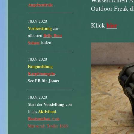
Angelzentrale
.
Outdoor Freak di
18.09.2020
hier
Klick
Vorbereitung
zur
Belly Boot
nächsten
Saison
laufen.
18.09.2020
Fangmeldung
Karpfenangeln
.
See PB für Jonas
18.09.2020
Vorstellung
Start der
von
Aktivboot
Jonas
.
Bootsumbau
vom
Mirrocraft Troller 1616