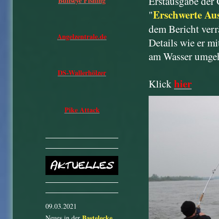
Erstausgabe der C
Bullseye Fishing
Erschwerte Au
"
dem Bericht verr
Angelzentrale.de
Details wie er m
am Wasser umgeht
DS-Wallerhölzer
hier
Klick
Pike Attack
09.03.2021
Bastelecke
Neues in der