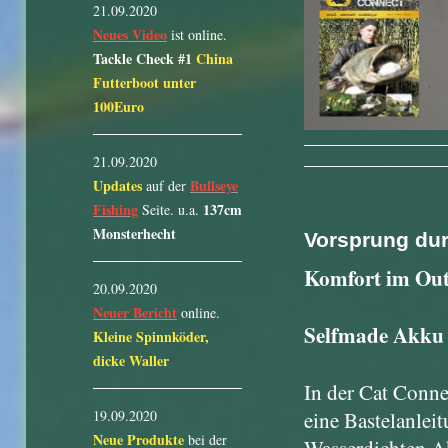
21.09.2020
Neues Video
ist online.
Tackle Check #1
China
Futterboot unter
100Euro
21.09.2020
Updates
Bullseye
auf der
Fishing
137cm
Seite. u.a.
Monsterhecht
Vorsprung durc
Komfort im Ou
20.09.2020
Neuer Bericht
online.
Selfmade Akku 
Kleine Spinnköder,
dicke Waller
In der Cat Connec
eine Bastelanleit
19.09.2020
Neue Produkte
bei der
Wasserdichten A