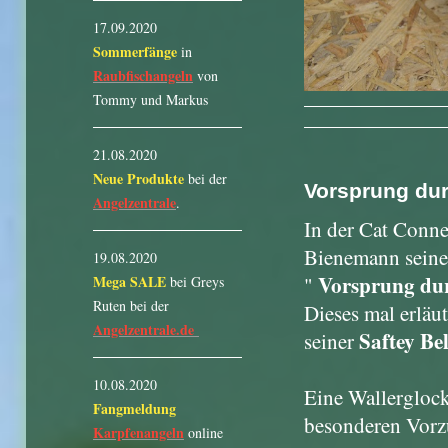
17.09.2020
Sommerfänge
in
Raubfischangeln
von
Tommy und Markus
21.08.2020
Neue Produkte
bei der
Vorsprung durc
Angelzentrale
.
In der Cat Conne
Bienemann seinen
19.08.2020
Vorsprung du
"
Mega SALE
bei Greys
Ruten bei der
Dieses mal erläut
Angelzentrale.de
Saftey Bel
seiner
10.08.2020
Eine Wallerglock
Fangmeldung
besonderen Vor
Karpfenangeln
online