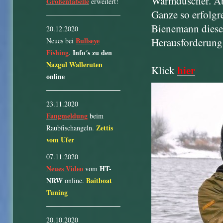
Warmduscher. Ab
Größentabelle
erweitert!
Ganze so erfolgre
Bienemann diese
20.12.2020
Bullseye
Herausforderung 
Neues bei
Fishing
Info´s zu den
.
Nazgul Walleruten
hier
Klick
online
23.11.2020
Fangmeldung
beim
Zettis
Raubfischangeln.
vom Ufer
07.11.2020
Neues Video
HT-
vom
NRW
Baitboat
online.
Tuning
20.10.2020