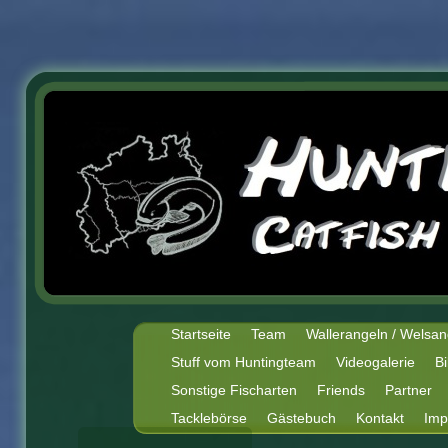
Startseite
Team
Wallerangeln / Welsan
Stuff vom Huntingteam
Videogalerie
Bi
Sonstige Fischarten
Friends
Partner
Tacklebörse
Gästebuch
Kontakt
Imp