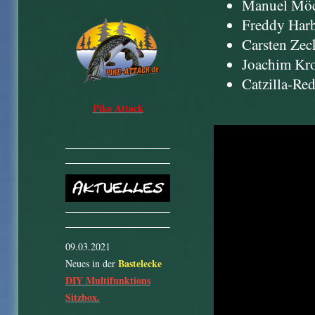
Manuel Möck
Freddy Har
Carsten Zec
Joachim Kro
Catzilla-Re
Pike Attack
09.03.2021
Bastelecke
Neues in der
DIY Multifunktions
Sitzbox.