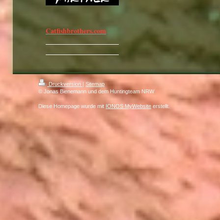
Catfishbrothers.com
Druckversion
|
Sitemap
© Jonas Bienemann und dem Huntingteam NRW
Diese Homepage wurde mit
IONOS MyWebsite
erstellt.