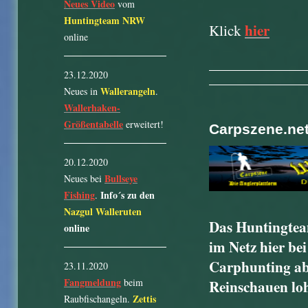
Neues Video
vom
Huntingteam NRW
hier
Klick
online
23.12.2020
Wallerangeln
Neues in
.
Wallerhaken-
Größentabelle
erweitert!
Carpszene.ne
20.12.2020
Bullseye
Neues bei
Fishing
Info´s zu den
.
Nazgul Walleruten
Das Huntingtea
online
im Netz hier be
Carphunting ab
23.11.2020
Fangmeldung
beim
Reinschauen lohn
Zettis
Raubfischangeln.