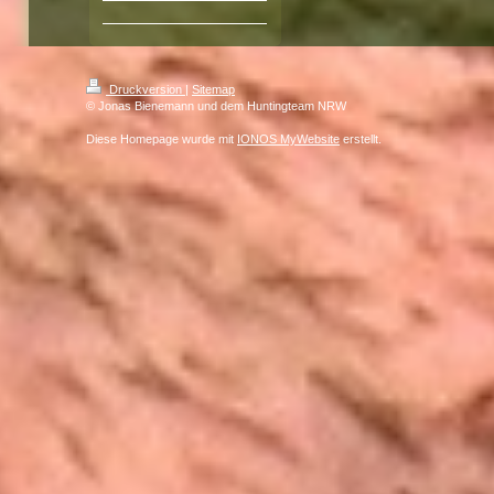
Druckversion
|
Sitemap
© Jonas Bienemann und dem Huntingteam NRW
Diese Homepage wurde mit
IONOS MyWebsite
erstellt.