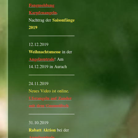
Fangmeldung
Karpfenangeln
.
Saisonfänge
Nachtrag der
2019
12.12.2019
Weihnachtsmesse
in der
Angelzentrale
! Am
14.12.2019 in Aurach
24.11.2019
Neues Video ist online
.
Uferangeln auf Zander
mit dem Gummifisch
31.10.2019
Rabatt Aktion
bei der
Angelzentrale