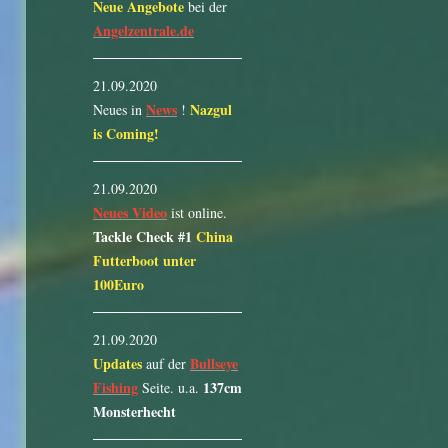
Neue Angebote
bei der
Angelzentrale.de
21.09.2020
News
Nazgul
Neues in
!
is Coming!
21.09.2020
Neues Video
ist online.
Tackle Check #1
China
Futterboot unter
100Euro
21.09.2020
Updates
Bullseye
auf der
Fishing
137cm
Seite. u.a.
Monsterhecht