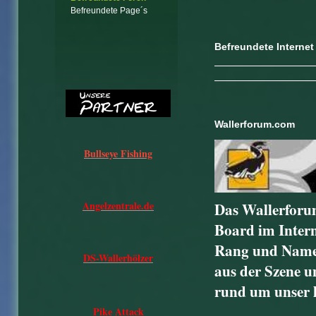
Befreundete Page´s
Befreundete Internet
Wallerforum.com
Bullseye Fishing
Angelzentrale.de
Das Wallerforum
Board im Internet
Rang und Namen
DS-Wallerhölzer
aus der Szene u
rund um unser l
Pike Attack