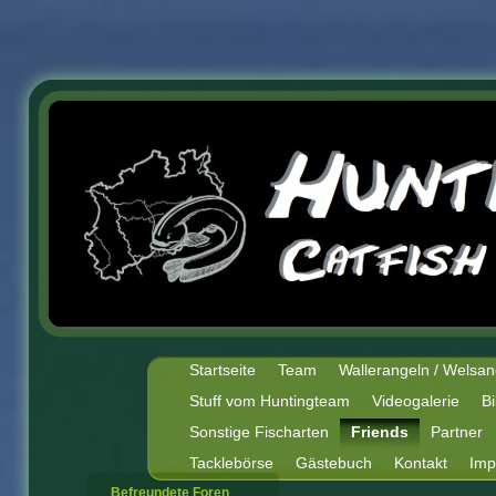
Startseite
Team
Wallerangeln / Welsan
Stuff vom Huntingteam
Videogalerie
Bi
Sonstige Fischarten
Friends
Partner
Tacklebörse
Gästebuch
Kontakt
Imp
Befreundete Foren