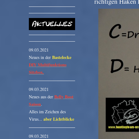
richtigen Haken 
09.03.2021
Bastelecke
Neues in der
DIY Multifunktions
Sitzbox.
09.03.2021
Belly Boot
Neues aus der
Saison
.
Alles im Zeichen des
aber Lichtblicke
Virus...
09.03.2021