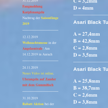
C = 3,2mm
31.12.2019
Fangmeldung
D = 4mm
Karpfenangeln
.
Saisonfänge
Nachtrag der
Asari Black T
2019
A = 27,4mm
12.12.2019
B = 42,8mm
Weihnachtsmesse
in der
C = 2,8mm
Angelzentrale
! Am
D = 3,5mm
14.12.2019 in Aurach
24.11.2019
Asari Black T
Neues Video ist online
.
Uferangeln auf Zander
A = 25,8mm
mit dem Gummifisch
B = 38,7mm
C = 2,6mm
31.10.2019
D = 3,8mm
Rabatt Aktion
bei der