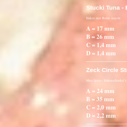
Stucki Tuna - 
Haken zum Boilie Angeln
A = 17 mm
B = 26 mm
C = 1,4 mm
D = 1,4 mm
Zeck Circle St
Mass Spitze / Hakenschenkel
A = 24 mm
B = 35 mm
C = 2,0 mm
D = 2,2 mm