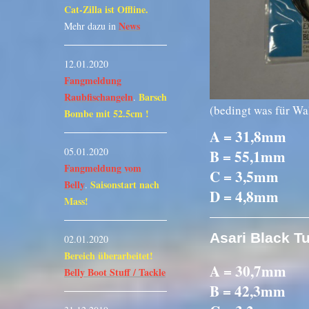
Cat-Zilla ist Offline.
News
Mehr dazu in
12.01.2020
Fangmeldung
Raubfischangeln
Barsch
.
(bedingt was für Wa
Bombe mit 52.5cm !
A = 31,8mm
05.01.2020
B = 55,1mm
Fangmeldung vom
C = 3,5mm
Belly
Saisonstart nach
.
D = 4,8mm
Mass!
Asari Black T
02.01.2020
Bereich überarbeitet!
A = 30,7mm
Belly Boot Stuff / Tackle
B = 42,3mm