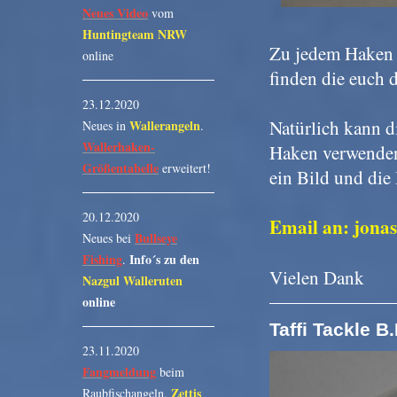
Neues Video
vom
Huntingteam NRW
Zu jedem Haken k
online
finden die euch 
23.12.2020
Natürlich kann di
Wallerangeln
Neues in
.
Wallerhaken-
Haken verwenden 
Größentabelle
erweitert!
ein Bild und die
20.12.2020
Email an: jon
Bullseye
Neues bei
Fishing
Info´s zu den
.
Vielen Dank
Nazgul Walleruten
online
Taffi Tackle B
23.11.2020
Fangmeldung
beim
Zettis
Raubfischangeln.