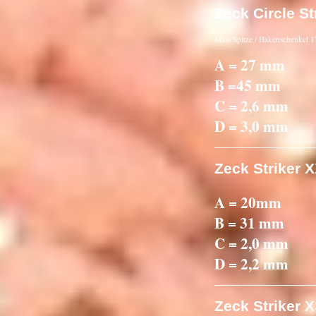
Zeck Circle St
Mass Spitze / Hakenschenkel
A = 27 mm
B =45 mm
C = 2,6 mm
D = 3,0 mm
Zeck Striker 
A = 20mm
B = 31 mm
C = 2,0 mm
D = 2,2 mm
Zeck Striker 