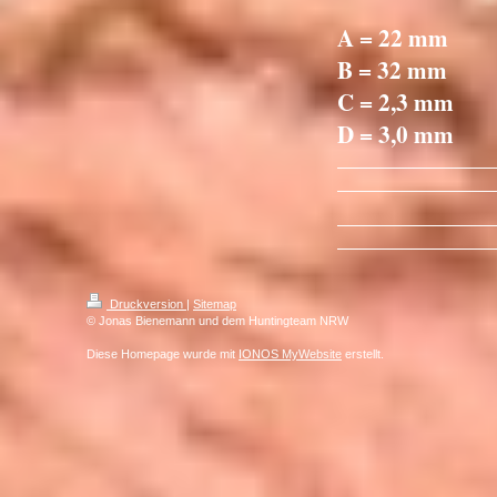
A = 22 mm
B = 32 mm
C = 2,3 mm
D = 3,0 mm
Druckversion
|
Sitemap
© Jonas Bienemann und dem Huntingteam NRW
Diese Homepage wurde mit
IONOS MyWebsite
erstellt.