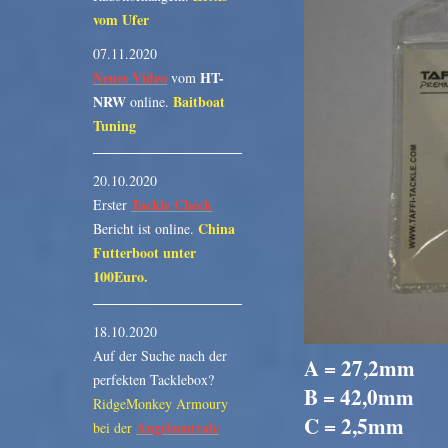
vom Ufer
07.11.2020
Neues Video
HT-
vom
NRW
Baitboat
online.
Tuning
20.10.2020
Tackle Check
Erster
China
Bericht ist online.
Futterboot unter
100Euro.
18.10.2020
Auf der Suche nach der
A = 27,2mm
perfekten Tacklebox?
B = 42,0mm
RidgeMonkey Armoury
C = 2,5mm
Angelzentrale
bei der