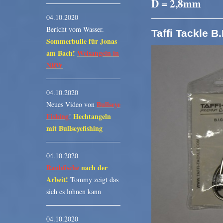
D = 2,8mm
04.10.2020
Bericht vom Wasser.
Taffi Tackle B
Sommerbulle für Jonas
am Bach!
Welsangeln in
NRW
04.10.2020
Bullseye
Neues Video von
Fishing
Hechtangeln
!
mit Bullseyefishing
04.10.2020
Raubfische
nach der
Arbeit!
Tommy zeigt das
sich es lohnen kann
04.10.2020