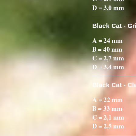
D = 3,0 mm
Black Cat - G
A = 24 mm
B = 40 mm
C = 2,7 mm
D = 3,4 mm
Black Cat - C
A = 22 mm
B = 33 mm
C = 2,1 mm
D = 2,5 mm