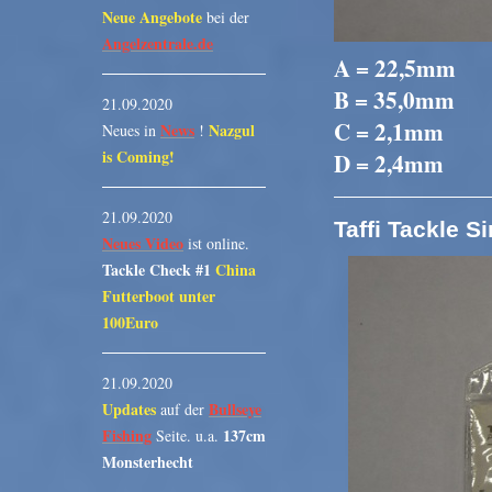
Neue Angebote
bei der
Angelzentrale.de
A = 22,5mm
B = 35,0mm
21.09.2020
C = 2,1mm
News
Nazgul
Neues in
!
is Coming!
D = 2,4mm
21.09.2020
Taffi Tackle S
Neues Video
ist online.
Tackle Check #1
China
Futterboot unter
100Euro
21.09.2020
Updates
Bullseye
auf der
Fishing
137cm
Seite. u.a.
Monsterhecht