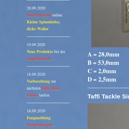
20.09.2020
Neuer Bericht
online.
Kleine Spinnköder,
dicke Waller
19.09.2020
Neue Produkte
bei der
A = 28,0mm
Angelzentrale
.
B = 53,0mm
C = 2,0mm
18.09.2020
D = 2,5mm
Vorbereitung
zur
Belly Boot
nächsten
Saison
laufen.
Taffi Tackle S
18.09.2020
Fangmeldung
Karpfenangeln
.