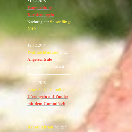
31.12.2019
Fangmeldung
Karpfenangeln
.
Saisonfänge
Nachtrag der
2019
12.12.2019
Weihnachtsmesse
in der
Angelzentrale
! Am
14.12.2019 in Aurach
24.11.2019
Neues Video ist online
.
Uferangeln auf Zander
mit dem Gummifisch
31.10.2019
Rabatt Aktion
bei der