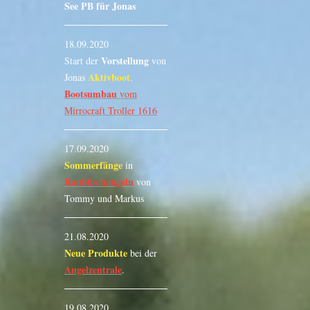
See PB für Jonas
18.09.2020
Vorstellung
Start der
von
Aktivboot
Jonas
.
Bootsumbau
vom
Mirrocraft Troller 1616
17.09.2020
Sommerfänge
in
Raubfischangeln
von
Tommy und Markus
21.08.2020
Neue Produkte
bei der
Angelzentrale
.
19.08.2020