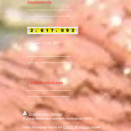
Angelzentrale
seit dem 15.06.2011
Catfishbrothers.com
Druckversion
|
Sitemap
© Jonas Bienemann und dem Huntingteam NRW
Diese Homepage wurde mit
IONOS MyWebsite
erstellt.