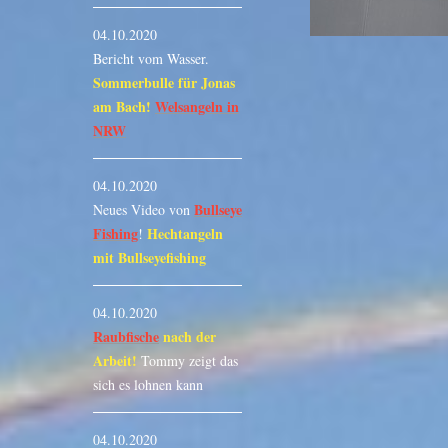
04.10.2020
Bericht vom Wasser.
Sommerbulle für Jonas
am Bach!
Welsangeln in
NRW
04.10.2020
Bullseye
Neues Video von
Fishing
Hechtangeln
!
mit Bullseyefishing
04.10.2020
Raubfische
nach der
Arbeit!
Tommy zeigt das
sich es lohnen kann
04.10.2020