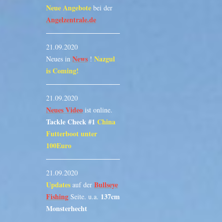
Neue Angebote
bei der
Angelzentrale.de
21.09.2020
News
Nazgul
Neues in
!
is Coming!
21.09.2020
Neues Video
ist online.
Tackle Check #1
China
Futterboot unter
100Euro
21.09.2020
Updates
Bullseye
auf der
Fishing
137cm
Seite. u.a.
Monsterhecht