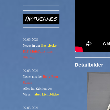
09.03.2021
Bastelecke
Neues in der
DIY Multifunktions
Sitzbox.
Detailbilder
09.03.2021
Belly Boot
Neues aus der
Saison
.
Alles im Zeichen des
aber Lichtblicke
Virus...
09.03.2021