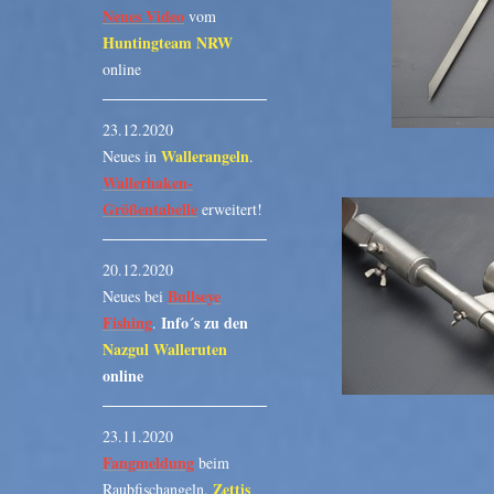
Neues Video
vom
Huntingteam NRW
online
23.12.2020
Wallerangeln
Neues in
.
Wallerhaken-
Größentabelle
erweitert!
20.12.2020
Bullseye
Neues bei
Fishing
Info´s zu den
.
Nazgul Walleruten
online
23.11.2020
Fangmeldung
beim
Zettis
Raubfischangeln.